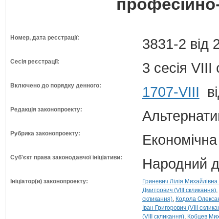
професійно-
Номер, дата реєстрації:
3831-2 від 
Сесія реєстрації:
3 сесія VII
Включено до порядку денного:
1707-VIII
ві
Редакція законопроекту:
Альтернати
Рубрика законопроекту:
Економічна
Суб'єкт права законодавчої ініціативи:
Народний д
Ініціатор(и) законопроекту:
Гриневич Лілія Михайлівна (
Дмитрович (VIII скликання)
скликання)
Кодола Олексан
Іван Григорович (VIII склика
(VIII скликання)
Кобцев Мих