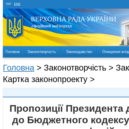
УКР
ENG
Головна
Законотворчість
Законодавство
Очищення вла
Головна
> Законотворчість > За
Картка законопроекту >
Пропозиції Президента 
до Бюджетного кодексу