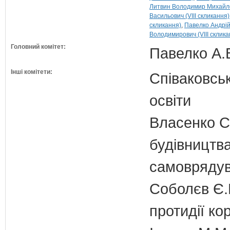
Литвин Володимир Михайлов
Васильович (VIII скликання)
скликання)
Павелко Андрій 
Володимирович (VIII склика
Головний комітет:
Павелко А.
Інші комітети:
Співаковськ
освіти
Власенко С
будівництва
самовряду
Соболєв Є.В
протидії кор