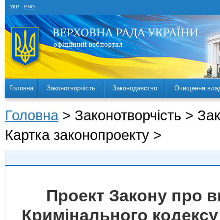
УКР
ENG
Головна
Законотворчість
Законодавство
Очищення вла
Головна
> Законотворчість > За
Картка законопроекту >
Проект Закону про вн
Кримінального кодексу