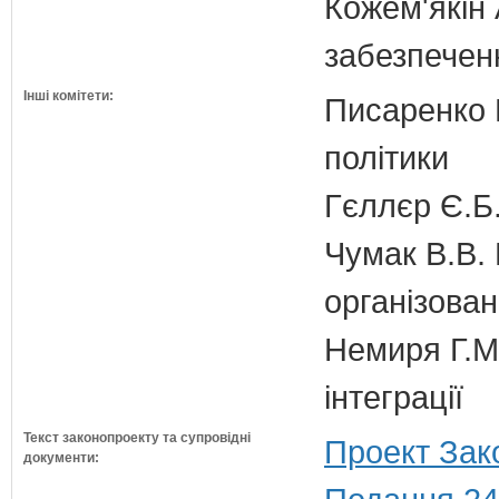
Кожем'якін 
забезпечен
Інші комітети:
Писаренко В
політики
Гєллєр Є.Б
Чумак В.В. 
організован
Немиря Г.М.
інтеграції
Текст законопроекту та супровідні
Проект Зак
документи: