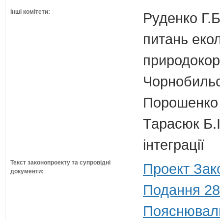
Інші комітети:
Руденко Г.Б
питань екол
природокори
Чорнобильс
Порошенко 
Тарасюк Б.І
інтеграції
Текст законопроекту та супровідні
Проект Зак
документи:
Подання 28
Пояснюваль