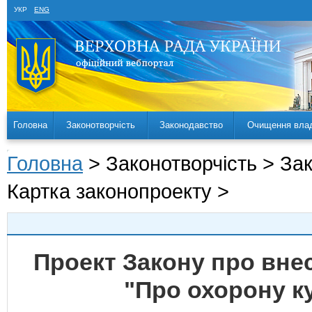
УКР
ENG
Головна
Законотворчість
Законодавство
Очищення вла
Головна
> Законотворчість > За
Картка законопроекту >
Проект Закону про внес
"Про охорону к