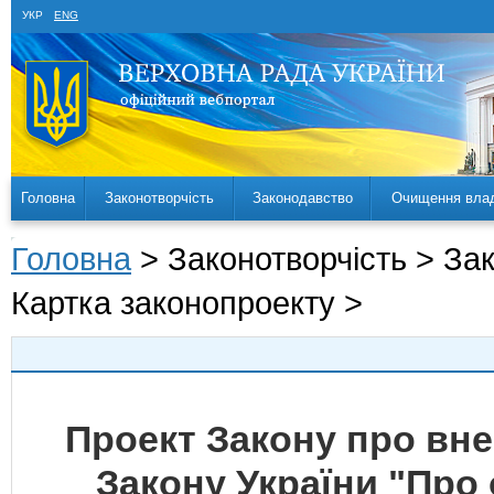
УКР
ENG
Головна
Законотворчість
Законодавство
Очищення вла
Головна
> Законотворчість > За
Картка законопроекту >
Проект Закону про вне
Закону України "Про