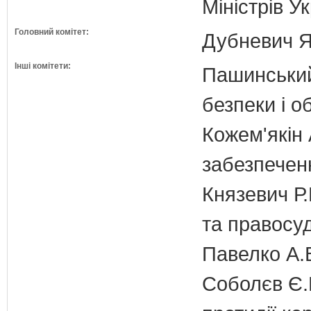
Міністрів У
Головний комітет:
Дубневич Я.
Інші комітети:
Пашинський
безпеки і о
Кожем'якін 
забезпечен
Князевич Р.
та правосу
Павелко А.
Соболєв Є.В