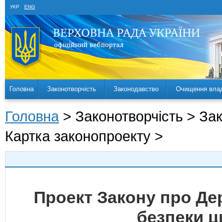
УКР
ENG
Головна
Законотворчість
Законодавство
Очищення вла
Головна
> Законотворчість > За
Картка законопроекту >
Проект Закону про Де
безпеки ци