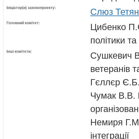
Ініціатор(и) законопроекту:
Слюз Тетян
Головний комітет:
Цибенко П.С
політики та
Інші комітети:
Сушкевич В.
ветеранів та
Гєллєр Є.Б
Чумак В.В. 
організован
Немиря Г.М.
інтеграції