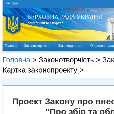
УКР
ENG
Головна
Законотворчість
Законодавство
Очищення вла
Головна
> Законотворчість > За
Картка законопроекту >
Проект Закону про внес
"Про збір та об