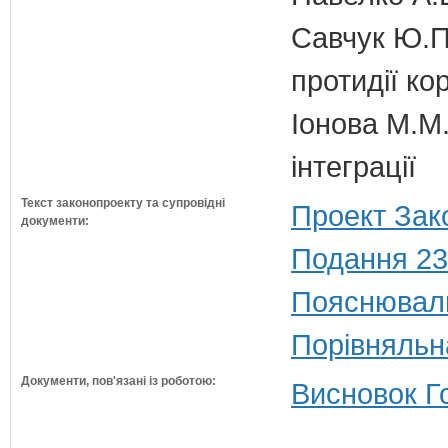
Савчук Ю.П.
протидії кор
Іонова М.М.
інтеграції
Текст законопроекту та супровідні
Проект Зак
документи:
Подання 23
Пояснюваль
Порівняльн
Документи, пов'язані із роботою:
Висновок Г