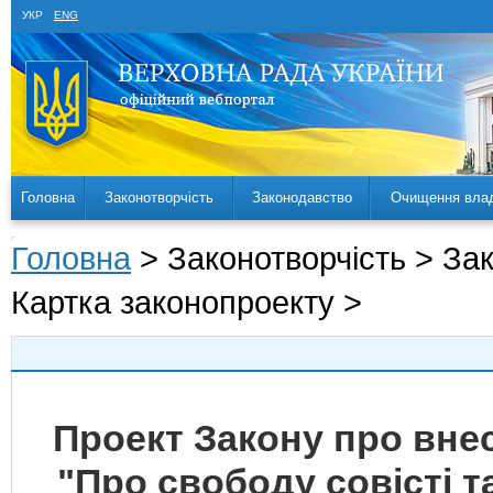
УКР
ENG
Головна
Законотворчість
Законодавство
Очищення вла
Головна
> Законотворчість > За
Картка законопроекту >
Проект Закону про внес
"Про свободу совісті та