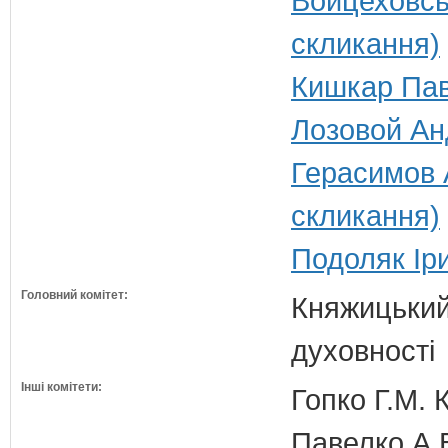
Войцеховськ
скликання)
Кишкар Пав
Лозовой Анд
Герасимов 
скликання)
Подоляк Іри
Головний комітет:
Княжицький 
духовності
Інші комітети:
Гопко Г.М. 
Павелко А.