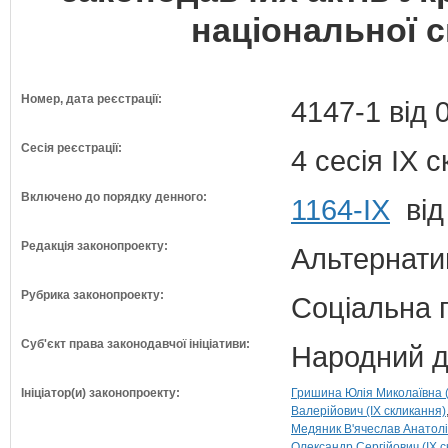
національної с
Номер, дата реєстрації:
4147-1 від 
Сесія реєстрації:
4 сесія IX 
Включено до порядку денного:
1164-ІХ
від
Редакція законопроекту:
Альтернати
Рубрика законопроекту:
Соціальна 
Суб'єкт права законодавчої ініціативи:
Народний д
Ініціатор(и) законопроекту:
Гришина Юлія Миколаївна (
Валерійович (IX скликання)
Медяник В'ячеслав Анатолі
Олександр Сергійович (IX с