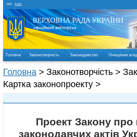
УКР
ENG
Головна
Законотворчість
Законодавство
Очищення вла
Головна
> Законотворчість > За
Картка законопроекту >
Проект Закону про 
законодавчих актів У