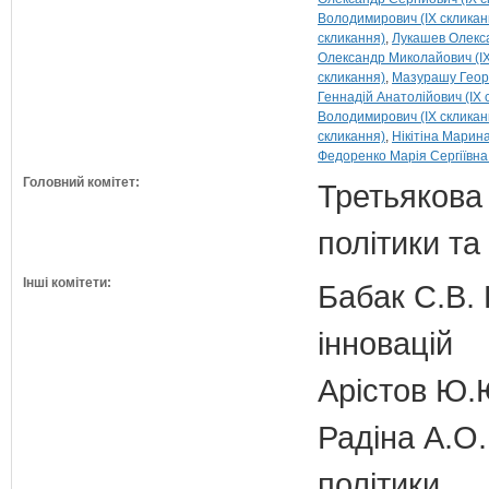
Володимирович (IX скликан
скликання)
Лукашев Олекса
Олександр Миколайович (IX
скликання)
Мазурашу Георг
Геннадій Анатолійович (IX 
Володимирович (IX скликан
скликання)
Нікітіна Марина
Федоренко Марія Сергіївна 
Головний комітет:
Третьякова 
політики та
Інші комітети:
Бабак С.В. 
інновацій
Арістов Ю.
Радіна А.О.
політики