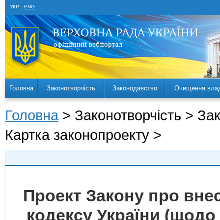
УКР
ENG
Головна
Законотворчість
Законодавство
Очищення вла
Головна
> Законотворчість > За
Картка законопроекту >
Проект Закону про вне
кодексу України (щодо 