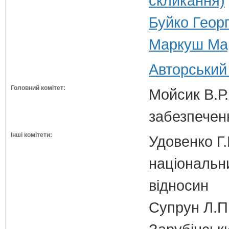
скликання)
Буйко Геор
Маркуш Мар
Авторський
Головний комітет:
Мойсик В.Р.
забезпечен
Інші комітети:
Удовенко Г.
національн
відносин
Супрун Л.П