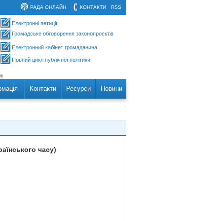
РАДА ОНЛАЙН
КОНТАКТИ
RSS
Електронні петиції
Громадське обговорення законопроєктів
Електронний кабінет громадянина
Повний цикл публічної політики
рмація
Контакти
Ресурси
Новини
раїнського часу)