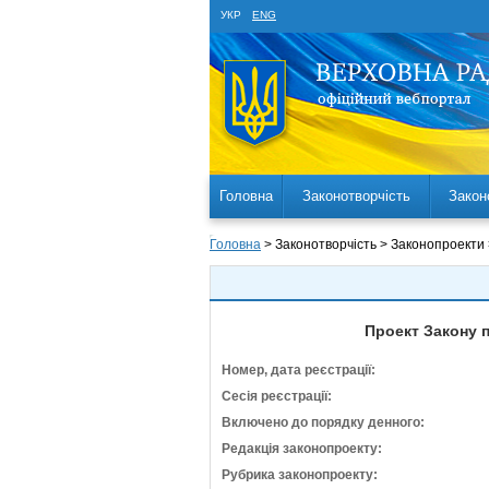
УКР
ENG
Головна
Законотворчість
Закон
Головна
> Законотворчість > Законопроекти
Проект Закону п
Номер, дата реєстрації:
Сесія реєстрації:
Включено до порядку денного:
Редакція законопроекту:
Рубрика законопроекту: