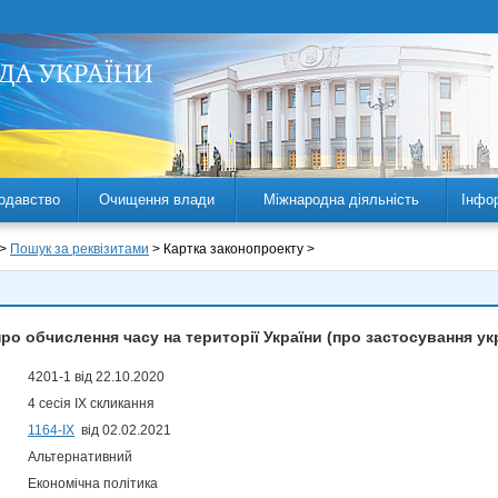
одавство
Очищення влади
Міжнародна діяльність
Інфо
 >
Пошук за реквізитами
> Картка законопроекту >
ро обчислення часу на території України (про застосування ук
4201-1 від 22.10.2020
4 сесія IX скликання
1164-ІХ
від 02.02.2021
Альтернативний
Економічна політика