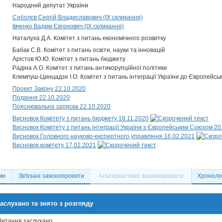
Народний депутат України
Соболєв Сергій Владиславович (IX скликання)
Івченко Вадим Євгенович (IX скликання)
Наталуха Д.А. Комітет з питань економічного розвитку
Бабак С.В. Комітет з питань освіти, науки та інновацій
Арістов Ю.Ю. Комітет з питань бюджету
Радіна А.О. Комітет з питань антикорупційної політики
Климпуш-Цинцадзе І.О. Комітет з питань інтеграції України до Європейсь
Проект Закону 22.10.2020
Подання 22.10.2020
Пояснювальна записка 22.10.2020
Висновок Комітету з питань бюджету 18.11.2020
Висновок Комітету з питань інтеграції України з Європейським Союзом 20
Висновок Головного науково-експертного управління 16.02.2021
Висновок комітету 17.02.2021
ми
Зв'язані законопроекти
Альтернативні законопроекти
Хронолог
аслухано та знято з розгляду
Питання заслухано