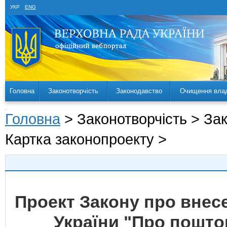
УКР
ENG
Головна
Законотворчість
Законодавство
Очищення вла
Головна
> Законотворчість > За
Картка законопроекту >
Проект Закону про внесе
України "Про пошто