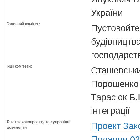
України
Головний комітет:
Пустовойтен
будівництв
господарств
Інші комітети:
Сташевськи
Порошенко 
Тарасюк Б.І
інтеграції
Текст законопроекту та супровідні
Проект Зак
документи:
Подання 02