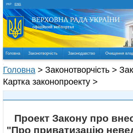
УКР
ENG
Головна
Законотворчість
Законодавство
Очищення вла
Головна
> Законотворчість > За
Картка законопроекту >
Проект Закону про внес
"Про приватизацію неве