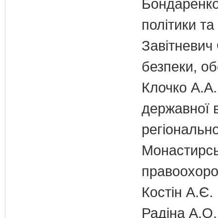
Бондаренко 
політики т
Завітневич 
безпеки, об
Клочко А.А.
державної 
регіонально
Монастирськ
правоохоро
Костін А.Є.
Радіна А.О.