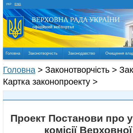
УКР
ENG
Головна
Законотворчість
Законодавство
Очищення вла
Головна
> Законотворчість > За
Картка законопроекту >
Проект Постанови про у
комісії Верховної