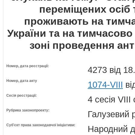
переміщених осіб т
проживають на тимча
України та на тимчасово
зоні проведення ант
Номер, дата реєстрації:
4273 від 18
Номер, дата акту
1074-VIII
ві
Сесія реєстрації:
4 сесія VII
Рубрика законопроекту:
Галузевий 
Суб'єкт права законодавчої ініціативи:
Народний д