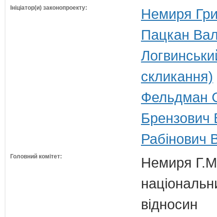
Ініціатор(и) законопроекту:
Немиря Гри
Пацкан Вал
Логвинський
скликання)
Фельдман О
Брензович В
Рабінович В
Головний комітет:
Немиря Г.М.
національн
відносин