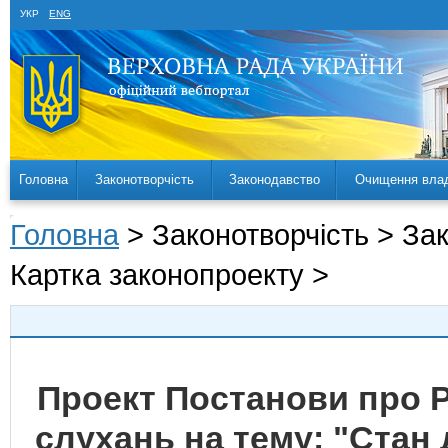
УКР
ENG
Головна
Законотворчість
Законодавство
Очищення вла
Головна
> Законотворчість > За
Картка законопроекту >
Проект Постанови про 
слухань на тему: "Стан