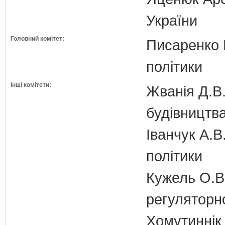
України
Головний комітет:
Писаренко В
політики
Інші комітети:
Жванія Д.В.
будівництв
Іванчук А.В
політики
Кужель О.В.
регуляторн
Хомутиннік 