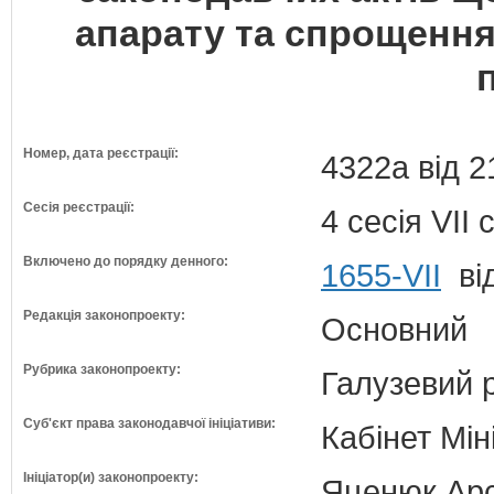
апарату та спрощення
Номер, дата реєстрації:
4322а від 2
Сесія реєстрації:
4 сесія VII
Включено до порядку денного:
1655-VII
від
Редакція законопроекту:
Основний
Рубрика законопроекту:
Галузевий 
Суб'єкт права законодавчої ініціативи:
Кабінет Мін
Ініціатор(и) законопроекту:
Яценюк Арсе