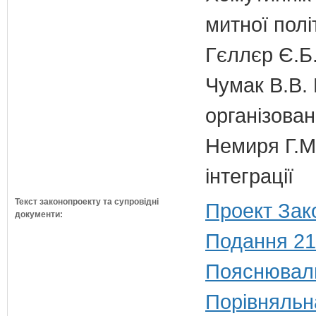
митної полі
Гєллєр Є.Б
Чумак В.В. 
організован
Немиря Г.М.
інтеграції
Текст законопроекту та супровідні
Проект Зак
документи:
Подання 21
Пояснюваль
Порівняльн