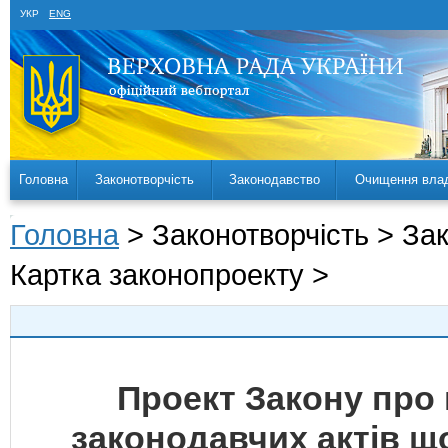
УКР
ENG
Головна
Законотворчість
Законодавство
Очищення вла
Головна
> Законотворчість > За
Картка законопроекту >
Проект Закону про 
законодавчих актів 