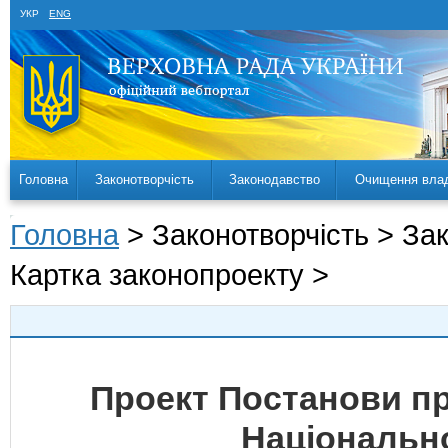
УКР
ENG
Головна
Законотворчість
Законодавство
Очищення вла
Головна
> Законотворчість > За
Картка законопроекту >
Проект Постанови пр
Національно