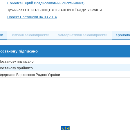
Соболєв Сергій Владиславович (VII скликання)
Турчинов О.В. КЕРІВНИЦТВО ВЕРХОВНОЇ РАДИ УКРАЇНИ
Проект Постанови 04.03.2014
ми
Зв'язані законопроекти
Альтернативні законопроекти
Хронолог
останову підписано
Постанову підписано
Постанову прийнято
Одержано Верховною Радою України