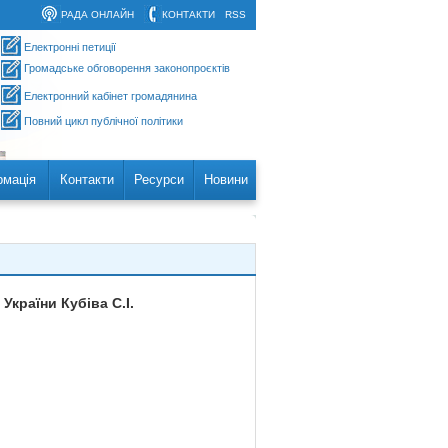
РАДА ОНЛАЙН
КОНТАКТИ
RSS
Електронні петиції
Громадське обговорення законопроєктів
Електронний кабінет громадянина
Повний цикл публічної політики
рмація
Контакти
Ресурси
Новини
країни Кубіва С.І.