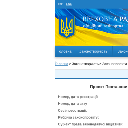
УКР
ENG
Головна
Законотворчість
Закон
Головна
> Законотворчість > Законопроекти
Проект Постанови 
Номер, дата реєстрації:
Номер, дата акту
Сесія реєстрації:
Рубрика законопроекту:
Суб'єкт права законодавчої ініціативи: