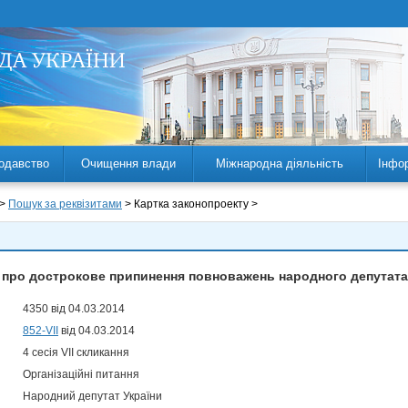
одавство
Очищення влади
Міжнародна діяльність
Інфо
 >
Пошук за реквізитами
> Картка законопроекту >
про дострокове припинення повноважень народного депутата У
4350 від 04.03.2014
852-VII
від 04.03.2014
4 сесія VII скликання
Організаційні питання
Народний депутат України