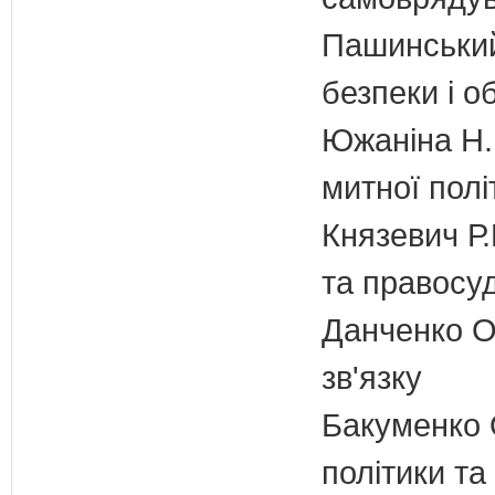
Пашинський
безпеки і о
Южаніна Н.П
митної полі
Князевич Р.
та правосу
Данченко О.
зв'язку
Бакуменко О
політики та