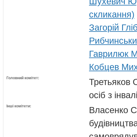
Шухевич Юр
скликання)
Загорій Глі
Рибчинськи
Гаврилюк Ми
Кобцев Мих
Головний комітет:
Третьяков О
осіб з інвал
Інші комітети:
Власенко С
будівництва
самовряду