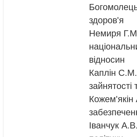
Богомолець
здоров'я
Немиря Г.М.
національн
відносин
Каплін С.М.
зайнятості 
Кожем'якін 
забезпечен
Іванчук А.В