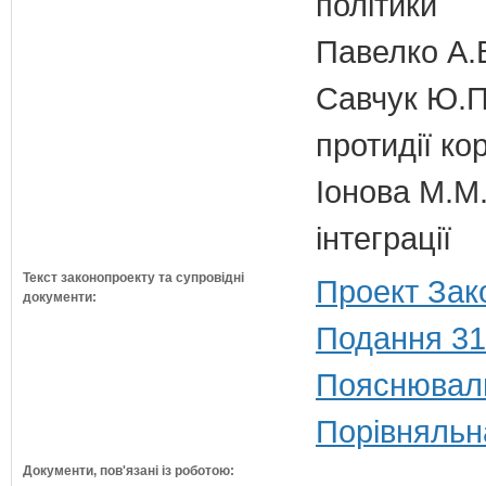
політики
Павелко А.
Савчук Ю.П.
протидії кор
Іонова М.М.
інтеграції
Текст законопроекту та супровідні
Проект Зак
документи:
Подання 31
Пояснюваль
Порівняльн
Документи, пов'язані із роботою: