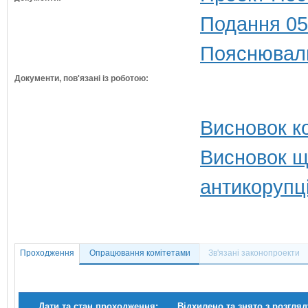
Подання 05
Пояснюваль
Документи, пов'язані із роботою:
Висновок ко
Висновок щ
антикорупц
Проходження
Опрацювання комітетами
Зв'язані законопроекти
Дати та стан проходження:
Відхилено та знято з розгляд