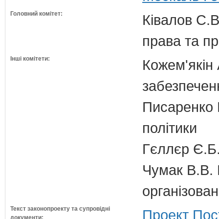
Головний комітет:
Ківалов С.В
права та п
Інші комітети:
Кожем'якін 
забезпечен
Писаренко В
політики
Гєллєр Є.Б
Чумак В.В. 
організован
Текст законопроекту та супровідні
Проект Пос
документи: