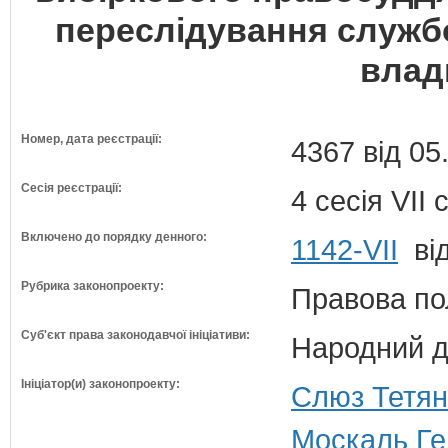
переслідування службо
влади
Номер, дата реєстрації:
4367 від 05
Сесія реєстрації:
4 сесія VII
Включено до порядку денного:
1142-VII
від
Рубрика законопроекту:
Правова по
Суб'єкт права законодавчої ініціативи:
Народний д
Ініціатор(и) законопроекту:
Слюз Тетян
Москаль Ген