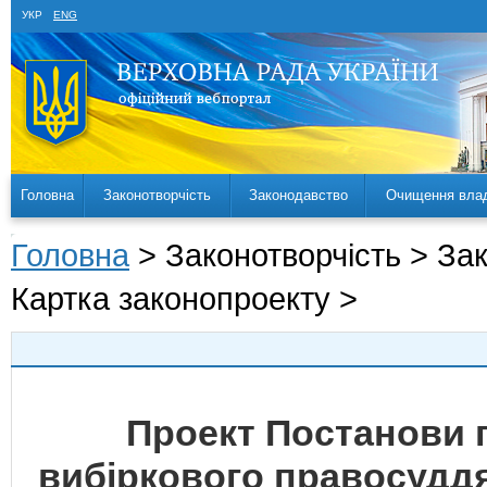
УКР
ENG
Головна
Законотворчість
Законодавство
Очищення вла
Головна
> Законотворчість > За
Картка законопроекту >
Проект Постанови 
вибіркового правосуддя