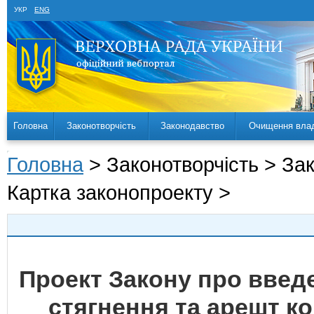
УКР
ENG
Головна
Законотворчість
Законодавство
Очищення вла
Головна
> Законотворчість > За
Картка законопроекту >
Проект Закону про введ
стягнення та арешт к