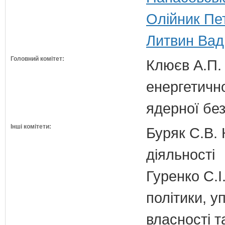
Олійник Пе
Литвин Вад
Головний комітет:
Клюєв А.П. 
енергетично
ядерної бе
Інші комітети:
Буряк С.В. 
діяльності
Гуренко С.І
політики, 
власності т