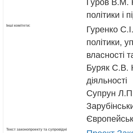
Гуров В.М. 
політики і 
Інші комітети:
Гуренко С.І
політики, 
власності т
Буряк С.В. 
діяльності
Супрун Л.П
Зарубінськи
Європейсько
Текст законопроекту та супровідні