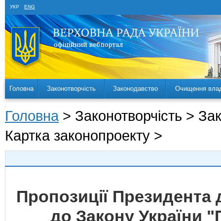
УКР
ENG
Головна
Законотворчість
Законодавство
Очищення вла
Головна
> Законотворчість > За
Картка законопроекту >
Пропозиції Президента 
до Закону України 