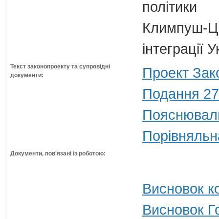
політики
Климпуш-Ци
інтеграції
Текст законопроекту та супровідні
Проект Зак
документи:
Подання 27
Пояснюваль
Порівняльн
Документи, пов'язані із роботою:
Висновок ко
Висновок Г