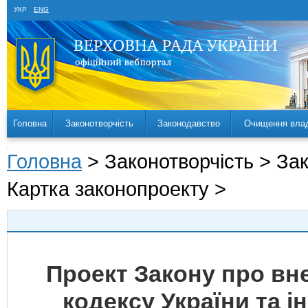
УКР
ENG
Головна
Законотворчість
Законодавство
Очищення вла
Головна
> Законотворчість > За
Картка законопроекту >
Проект Закону про вн
кодексу України та і