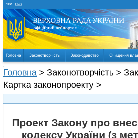
УКР
ENG
Головна
Законотворчість
Законодавство
Очищення вла
Головна
> Законотворчість > За
Картка законопроекту >
Проект Закону про внес
кодексу України (з м