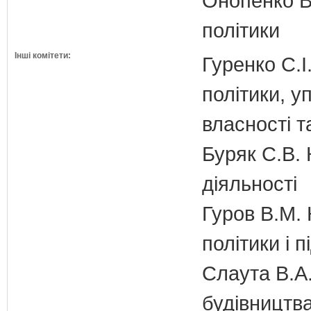
Онопенко В.
політики
Інші комітети:
Гуренко С.І
політики, 
власності т
Буряк С.В. 
діяльності
Гуров В.М. 
політики і 
Слаута В.А.
будівництв