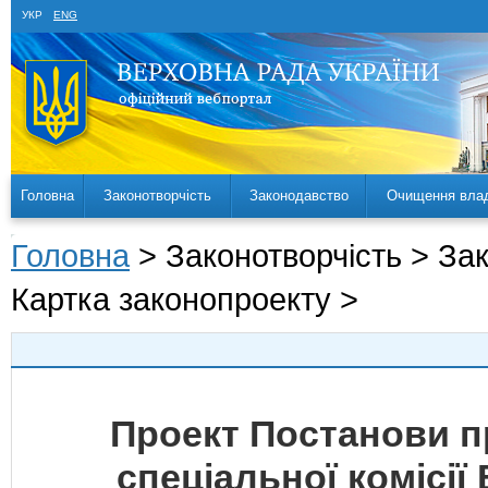
УКР
ENG
Головна
Законотворчість
Законодавство
Очищення вла
Головна
> Законотворчість > За
Картка законопроекту >
Проект Постанови п
спеціальної комісії