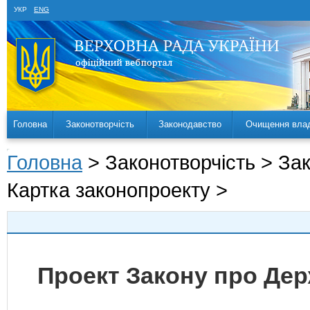
УКР
ENG
Головна
Законотворчість
Законодавство
Очищення вла
Головна
> Законотворчість > За
Картка законопроекту >
Проект Закону про Дер