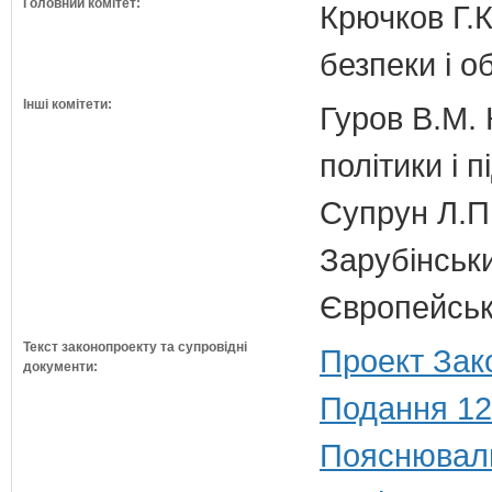
Головний комітет:
Крючков Г.К
безпеки і о
Інші комітети:
Гуров В.М. 
політики і 
Супрун Л.П
Зарубінськи
Європейсько
Текст законопроекту та супровідні
Проект Зак
документи:
Подання 12
Пояснюваль