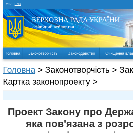
УКР
ENG
Головна
Законотворчість
Законодавство
Очищення вла
Головна
> Законотворчість > За
Картка законопроекту >
Проект Закону про Держ
яка пов'язана з роз