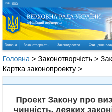
УКР
ENG
Головна
Законотворчість
Законодавство
Очищення вла
Головна
> Законотворчість > За
Картка законопроекту >
Проект Закону про ви
чинність, деяких зако