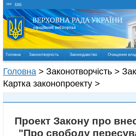
УКР
ENG
Головна
Законотворчість
Законодавство
Очищення вла
Головна
> Законотворчість > За
Картка законопроекту >
Проект Закону про внес
"Про свободу пересува