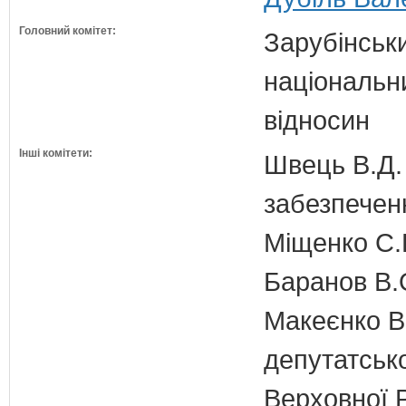
Головний комітет:
Зарубінськи
національн
відносин
Інші комітети:
Швець В.Д. 
забезпечен
Міщенко С.Г
Баранов В.
Макеєнко В.
депутатсько
Верховної 