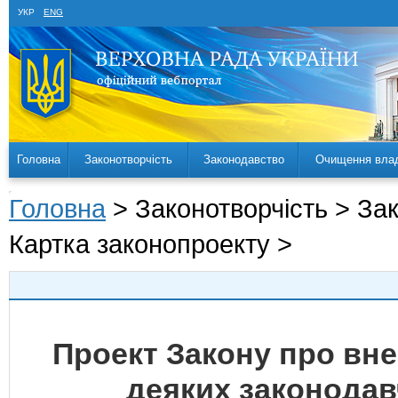
УКР
ENG
Головна
Законотворчість
Законодавство
Очищення вла
Головна
> Законотворчість > За
Картка законопроекту >
Проект Закону про вне
деяких законодав