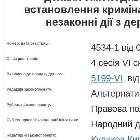
встановлення криміна
незаконні дії з 
Номер, дата реєстрації:
4534-1 від 
Сесія реєстрації:
4 сесія VI 
Включено до порядку денного:
5199-VI
від
Редакція законопроекту:
Альтернати
Рубрика законопроекту:
Правова по
Суб'єкт права законодавчої ініціативи:
Народний д
Ініціатор(и) законопроекту:
Куликов Ки