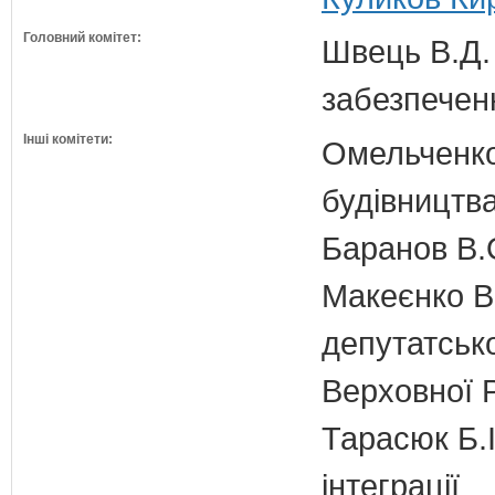
Головний комітет:
Швець В.Д. 
забезпечен
Інші комітети:
Омельченко
будівництв
Баранов В.
Макеєнко В.
депутатсько
Верховної 
Тарасюк Б.І
інтеграції