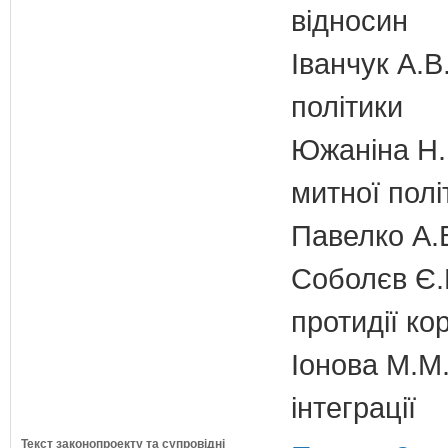
відносин
Іванчук А.В
політики
Южаніна Н.П
митної полі
Павелко А.
Соболєв Є.В
протидії кор
Іонова М.М.
інтеграції
Текст законопроекту та супровідні