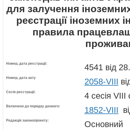
для залучення іноземних
реєстрації іноземних і
правила працевлаш
проживан
Номер, дата реєстрації:
4541 від 28
Номер, дата акту
2058-VIII
ві
Сесія реєстрації:
4 сесія VII
Включено до порядку денного:
1852-VIII
ві
Редакція законопроекту:
Основний