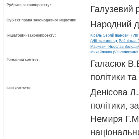
Рубрика законопроекту:
Галузевий 
Суб'єкт права законодавчої ініціативи:
Народний д
Ініціатор(и) законопроекту:
Кіраль Сергій Іванович (VIII
(VIII скликання)
Войціцька В
Маркевич Ярослав Володими
Михайлович (VIII скликання
Головний комітет:
Галасюк В.В
політики т
Інші комітети:
Денісова Л.
політики, з
Немиря Г.М.
національн