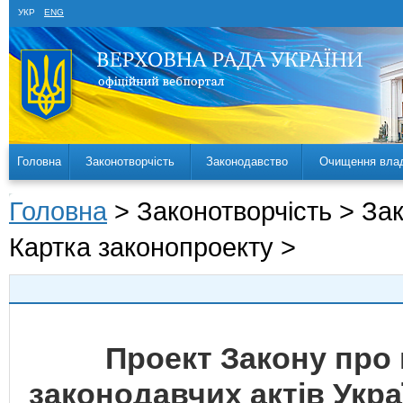
УКР
ENG
Головна
Законотворчість
Законодавство
Очищення вла
Головна
> Законотворчість > За
Картка законопроекту >
Проект Закону про 
законодавчих актів Укр