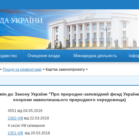
одавство
Очищення влади
Міжнародна діяльність
Інфо
 >
Пошук за реквізитами
> Картка законопроекту >
мін до Закону України "Про природно-заповідний фонд Україн
охорони навколишнього природного середовища)
4551 від 04.05.2016
2362-VIII
від 22.03.2018
4 сесія VIII скликання
2351-VIII
від 20.03.2018