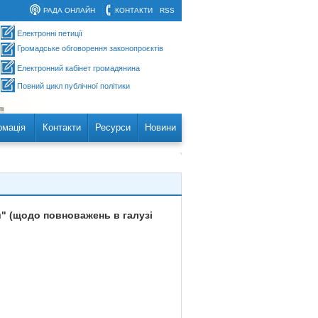
РАДА ОНЛАЙН
КОНТАКТИ
RSS
Електронні петиції
Громадське обговорення законопроєктів
Електронний кабінет громадянина
Повний цикл публічної політики
рмація
Контакти
Ресурси
Новини
и" (щодо повноважень в галузі