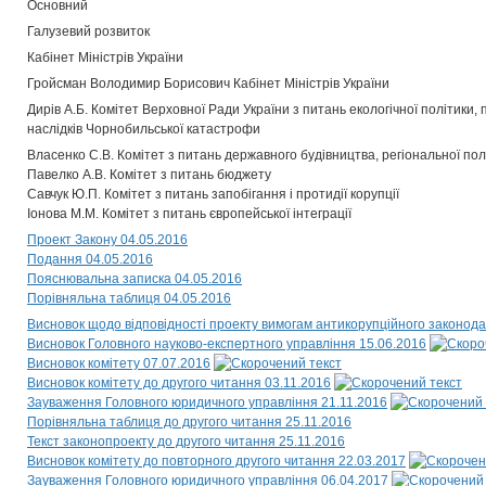
Основний
Галузевий розвиток
Кабінет Міністрів України
Гройсман Володимир Борисович Кабінет Міністрів України
Дирів А.Б. Комітет Верховної Ради України з питань екологічної політики,
наслідків Чорнобильської катастрофи
Власенко С.В. Комітет з питань державного будівництва, регіональної по
Павелко А.В. Комітет з питань бюджету
Савчук Ю.П. Комітет з питань запобігання і протидії корупції
Іонова М.М. Комітет з питань європейської інтеграції
Проект Закону 04.05.2016
Подання 04.05.2016
Пояснювальна записка 04.05.2016
Порівняльна таблиця 04.05.2016
Висновок щодо відповідності проекту вимогам антикорупційного законода
Висновок Головного науково-експертного управління 15.06.2016
Висновок комітету 07.07.2016
Висновок комітету до другого читання 03.11.2016
Зауваження Головного юридичного управління 21.11.2016
Порівняльна таблиця до другого читання 25.11.2016
Текст законопроекту до другого читання 25.11.2016
Висновок комітету до повторного другого читання 22.03.2017
Зауваження Головного юридичного управління 06.04.2017