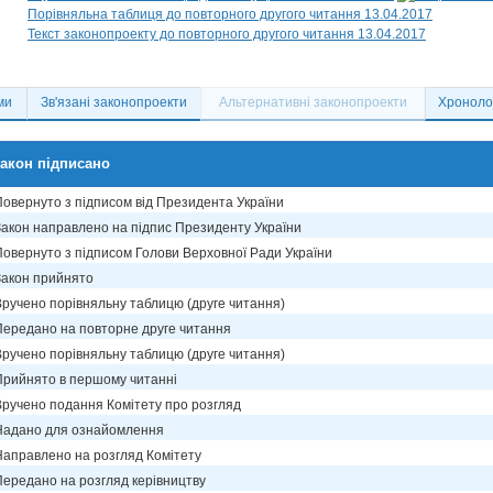
Порівняльна таблиця до повторного другого читання 13.04.2017
Текст законопроекту до повторного другого читання 13.04.2017
ми
Зв'язані законопроекти
Альтернативні законопроекти
Хронолог
акон підписано
Повернуто з підписом від Президента України
Закон направлено на підпис Президенту України
Повернуто з підписом Голови Верховної Ради України
Закон прийнято
Вручено порівняльну таблицю (друге читання)
Передано на повторне друге читання
Вручено порівняльну таблицю (друге читання)
Прийнято в першому читанні
Вручено подання Комітету про розгляд
Надано для ознайомлення
Направлено на розгляд Комітету
Передано на розгляд керівництву