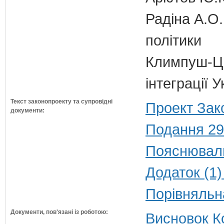
Радіна А.О.
політики
Климпуш-Ци
інтеграції 
Текст законопроекту та супровідні
Проект Зак
документи:
Подання 29
Пояснюваль
Додаток (1)
Порівняльн
Документи, пов'язані із роботою:
Висновок К