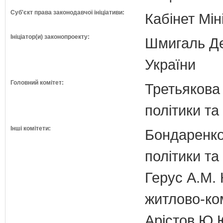
Суб'єкт права законодавчої ініціативи:
Кабінет Мін
Ініціатор(и) законопроекту:
Шмигаль Де
України
Головний комітет:
Третьякова 
політики та
Інші комітети:
Бондаренко 
політики т
Герус А.М. 
житлово-ко
Арістов Ю.