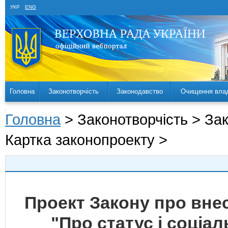
УКР
ENG
Головна
Законотворчість
Законодавство
Очищення вла
Головна
> Законотворчість > За
Картка законопроекту >
Проект Закону про внес
"Про статус і соціал