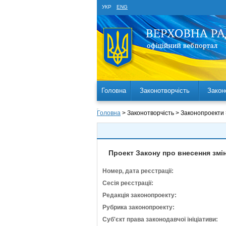
УКР
ENG
Головна
Законотворчість
Закон
Головна
> Законотворчість > Законопроекти
Проект Закону про внесення змі
Номер, дата реєстрації:
Сесія реєстрації:
Редакція законопроекту:
Рубрика законопроекту:
Суб'єкт права законодавчої ініціативи: