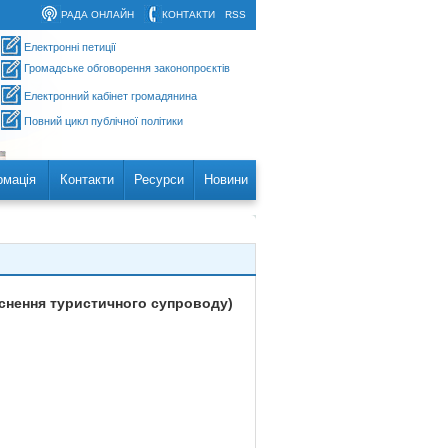
РАДА ОНЛАЙН
КОНТАКТИ
RSS
Електронні петиції
Громадське обговорення законопроєктів
Електронний кабінет громадянина
Повний цикл публічної політики
рмація
Контакти
Ресурси
Новини
йснення туристичного супроводу)