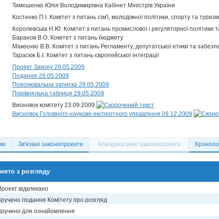
Тимошенко Юлія Володимирівна Кабінет Міністрів України
Костенко П.І. Комітет з питань сім'ї, молодіжної політики, спорту та туриз
Королевська Н.Ю. Комітет з питань промислової і регуляторної політики 
Баранов В.О. Комітет з питань бюджету
Макеєнко В.В. Комітет з питань Регламенту, депутатської етики та забезп
Тарасюк Б.І. Комітет з питань європейської інтеграції
Проект Закону 29.05.2009
Подання 29.05.2009
Пояснювальна записка 29.05.2009
Порівняльна таблиця 29.05.2009
Висновок комітету 23.09.2009
Висновок Головного науково-експертного управління 09.12.2009
ми
Зв'язані законопроекти
Альтернативні законопроекти
Хронолог
нято з розгляду
Проект відкликано
Вручено подання Комітету про розгляд
Вручено для ознайомлення