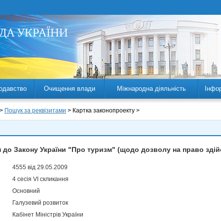
одавство
Очищення влади
Міжнародна діяльність
Інфо
 >
Пошук за реквізитами
> Картка законопроекту >
н до Закону України "Про туризм" (щодо дозволу на право зді
4555 від 29.05.2009
4 сесія VI скликання
Основний
Галузевий розвиток
Кабінет Міністрів України