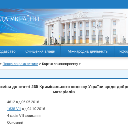
одавство
Очищення влади
Міжнародна діяльність
Інфо
 >
Пошук за реквізитами
> Картка законопроекту >
зміни до статті 265 Кримінального кодексу України щодо добр
матеріалів
4612 від 06.05.2016
1638-VIII
від 04.10.2016
4 сесія VIII скликання
Основний