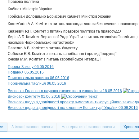
Правова політика
Кабінет Міністрів України
Гройсман Володимир Борисович Кабінет Міністрів України
Кожем'якін А.А. Комітет з питань законодавчого забезпечення правоохоро
Князевич Р.П. Комітет з питань правової політики та правосуддя
Дирів А.Б. Комітет Верховної Ради України з питань екологічної політики,
наслідків Чорнобильської катастрофи
Павелко А.В. Комітет з питань бюджету
Соболєв Є.В. Комітет з питань запобігання і протидії корупції
Іонова М.М. Комітет з питань європейської інтеграції
Проект Закону 06.05.2016
Подання 06.05.2016
Пояснювальна записка 06.05.2016
Порівняльна таблиця 06.05.2016
Висновок Головного науково-експертного управління 18.05.2016
Висновок комітету 01.06.2016
Висновок щодо відповідності проекту вимогам антикорупційного законода
Висновок щодо відповідності положенням Конституції України 06.09.2016
ми
Зв'язані законопроекти
Альтернативні законопроекти
Хронолог