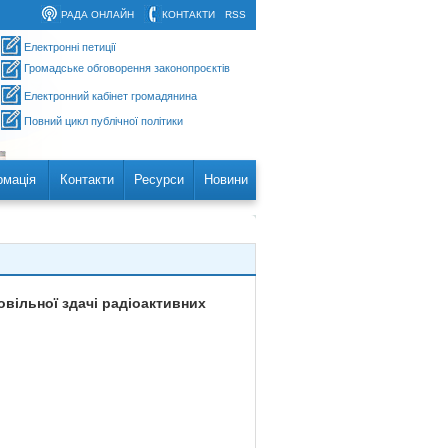
РАДА ОНЛАЙН
КОНТАКТИ
RSS
Електронні петиції
Громадське обговорення законопроєктів
Електронний кабінет громадянина
Повний цикл публічної політики
рмація
Контакти
Ресурси
Новини
овільної здачі радіоактивних