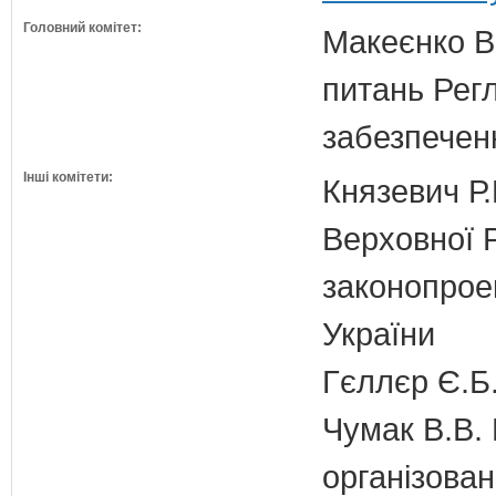
Головний комітет:
Макеєнко В.
питань Регл
забезпечен
Інші комітети:
Князевич Р.
Верховної Р
законопроек
України
Гєллєр Є.Б
Чумак В.В. 
організован