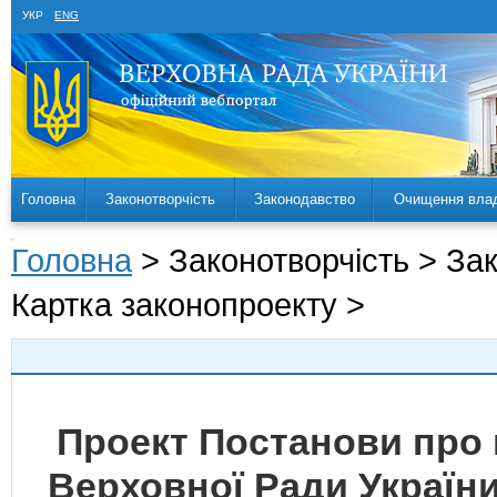
УКР
ENG
Головна
Законотворчість
Законодавство
Очищення вла
Головна
> Законотворчість > За
Картка законопроекту >
Проект Постанови про 
Верховної Ради Україн