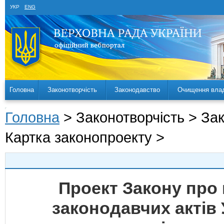
УКР
ENG
Головна
Законотворчість
Законодавство
Очищення вла
Головна
> Законотворчість > За
Картка законопроекту >
Проект Закону про 
законодавчих актів