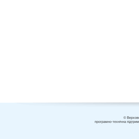
© Верховн
програмно-технічна підтри