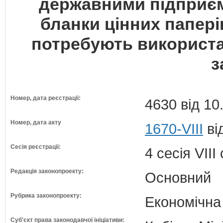
державними підприє
бланки цінних паперів
потребують використа
з
Номер, дата реєстрації:
4630 від 10
Номер, дата акту
1670-VIII
ві
Сесія реєстрації:
4 сесія VII
Редакція законопроекту:
Основний
Рубрика законопроекту:
Економічна
Суб'єкт права законодавчої ініціативи: