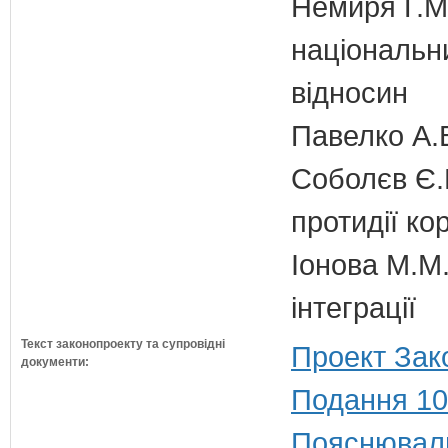
Немиря Г.М.
національн
відносин
Павелко А.
Соболєв Є.В
протидії кор
Іонова М.М.
інтеграції
Текст законопроекту та супровідні
Проект Зак
документи:
Подання 10
Пояснюваль