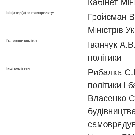
Кабінет Мін
Ініціатор(и) законопроекту:
Гройсман В
Міністрів У
Головний комітет:
Іванчук А.В
політики
Інші комітети:
Рибалка С.В
політики і б
Власенко С
будівництва
самовряду