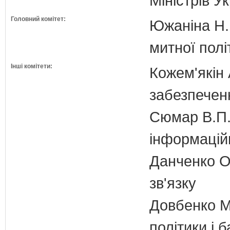
Міністрів У
Головний комітет:
Южаніна Н.П
митної полі
Інші комітети:
Кожем'якін 
забезпечен
Сюмар В.П.
інформаційн
Данченко О.
зв'язку
Довбенко М.
політики і б