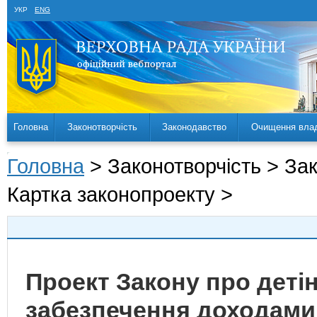
УКР
ENG
Головна
Законотворчість
Законодавство
Очищення вла
Головна
> Законотворчість > За
Картка законопроекту >
Проект Закону про детін
забезпечення доходами