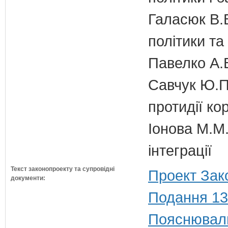
Галасюк В.В
політики т
Павелко А.
Савчук Ю.П.
протидії кор
Іонова М.М.
інтеграції
Текст законопроекту та супровідні
Проект Зак
документи:
Подання 13
Пояснюваль