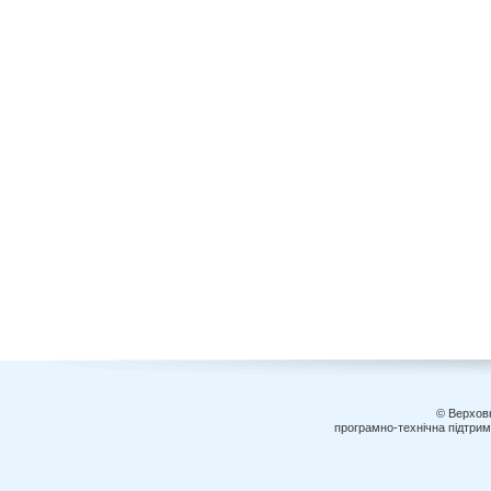
© Верховн
програмно-технічна підтри