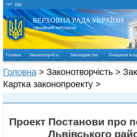
УКР
ENG
Головна
Законотворчість
Законодавство
Очищення вла
Головна
> Законотворчість > За
Картка законопроекту >
Проект Постанови про 
Львівського райо