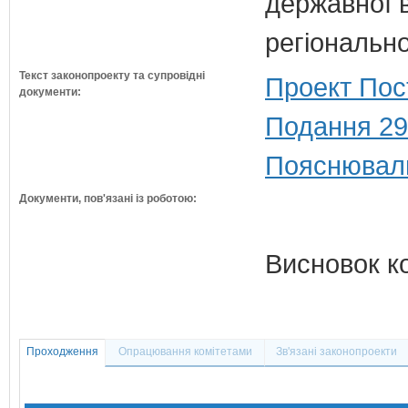
державної 
регіонально
Текст законопроекту та супровідні
Проект Пос
документи:
Подання 29
Пояснюваль
Документи, пов'язані із роботою:
Висновок к
Проходження
Опрацювання комітетами
Зв'язані законопроекти