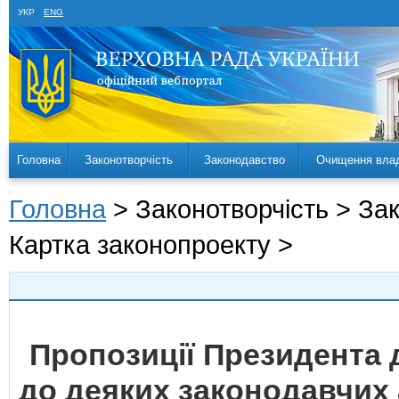
УКР
ENG
Головна
Законотворчість
Законодавство
Очищення вла
Головна
> Законотворчість > За
Картка законопроекту >
Пропозиції Президента 
до деяких законодавчих 