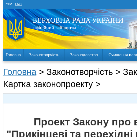
УКР
ENG
Головна
Законотворчість
Законодавство
Очищення вла
Головна
> Законотворчість > За
Картка законопроекту >
Проект Закону про 
"Прикінцеві та перехідні