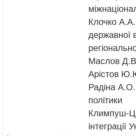
міжнаціона
Клочко А.А.
державної 
регіонально
Маслов Д.В.
Арістов Ю.
Радіна А.О.
політики
Климпуш-Ци
інтеграції 