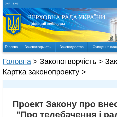
УКР
ENG
Головна
Законотворчість
Законодавство
Очищення вла
Головна
> Законотворчість > За
Картка законопроекту >
Проект Закону про внес
"Про телебачення і р