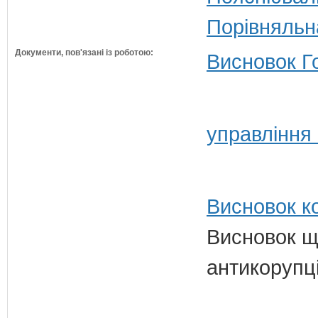
Порівняльн
Документи, пов'язані із роботою:
Висновок Г
управління
Висновок ко
Висновок щ
антикорупц