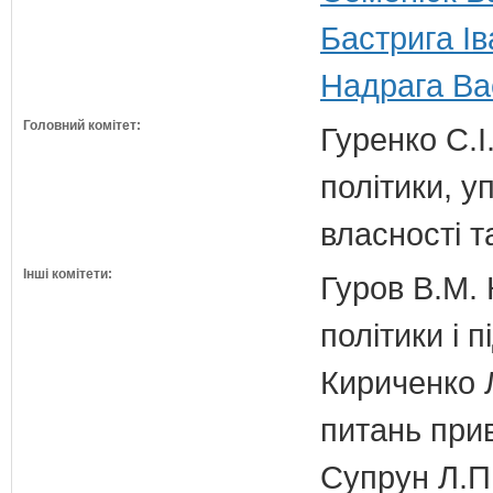
Бастрига І
Надрага Ва
Головний комітет:
Гуренко С.І
політики, 
власності т
Інші комітети:
Гуров В.М. 
політики і 
Кириченко Л
питань прив
Супрун Л.П