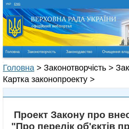
УКР
ENG
Головна
Законотворчість
Законодавство
Очищення вла
Головна
> Законотворчість > За
Картка законопроекту >
Проект Закону про внес
"Про перелік об'єктів п