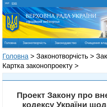
УКР
ENG
Головна
Законотворчість
Законодавство
Очищення вла
Головна
> Законотворчість > За
Картка законопроекту >
Проект Закону про вн
кодексу України щод