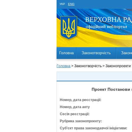
УКР
ENG
Головна
Законотворчість
Закон
Головна
> Законотворчість > Законопроекти
Проект Постанови 
Номер, дата реєстрації:
Номер, дата акту
Сесія реєстрації:
Рубрика законопроекту:
Суб'єкт права законодавчої ініціативи: