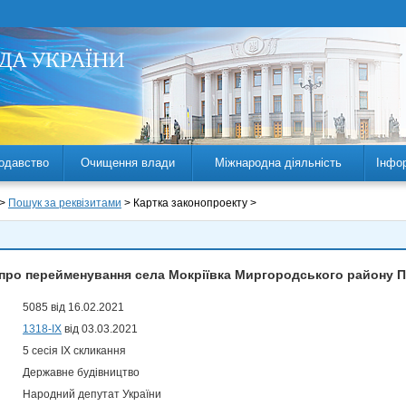
одавство
Очищення влади
Міжнародна діяльність
Інфо
 >
Пошук за реквізитами
> Картка законопроекту >
про перейменування села Мокріївка Миргородського району П
5085 від 16.02.2021
1318-IX
від 03.03.2021
5 сесія IX скликання
Державне будівництво
Народний депутат України