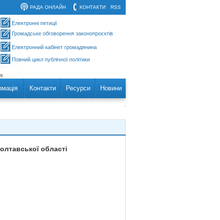
РАДА ОНЛАЙН
КОНТАКТИ
RSS
Електронні петиції
Громадське обговорення законопроєктів
Електронний кабінет громадянина
Повний цикл публічної політики
рмація
Контакти
Ресурси
Новини
олтавської області