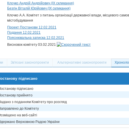
Клочко Андрій Андрійович (IX скликання)
Безгін Віталій Юрійович (IX скликання)
Клочко А.А. Комітет з питань організації державної влади, місцевого само
містобудування
Проект Постанови 12.02.2021
Подання 12.02.2021
Пояснювальна записка 12.02.2021
Висновок комітету 03.02.2021
ми
Зв'язані законопроекти
Альтернативні законопроекти
Хронолог
останову підписано
Постанову підписано
Постанову прийнято
Надано з поданням Комітету про розгляд
Направлено до Комітету
Розміщено на веб-сайті
Одержано Верховною Радою України