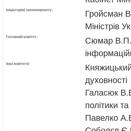
Ініціатор(и) законопроекту:
Гройсман В
Міністрів У
Головний комітет:
Сюмар В.П.
інформаційн
Інші комітети:
Княжицький 
духовності
Галасюк В.В
політики т
Павелко А.
Соболєв Є.В