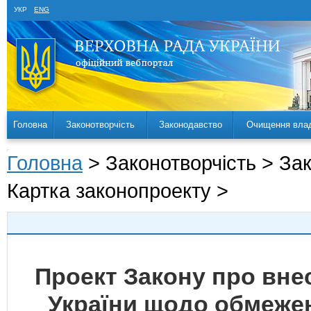
УКР
ENG
Головна
Законотворчість
Законодавство
Очищення вла
Головна
> Законотворчість > За
Картка законопроекту >
Проект Закону про внес
України щодо обмежен