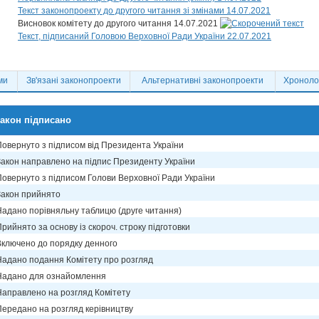
Текст законопроекту до другого читання зі змінами 14.07.2021
Висновок комітету до другого читання 14.07.2021
Текст, підписаний Головою Верховної Ради України 22.07.2021
ми
Зв'язані законопроекти
Альтернативні законопроекти
Хронолог
акон підписано
Повернуто з підписом від Президента України
Закон направлено на підпис Президенту України
Повернуто з підписом Голови Верховної Ради України
Закон прийнято
Надано порівняльну таблицю (друге читання)
рийнято за основу із скороч. строку підготовки
Включено до порядку денного
Надано подання Комітету про розгляд
Надано для ознайомлення
Направлено на розгляд Комітету
Передано на розгляд керівництву