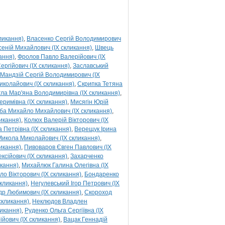
ликання)
Власенко Сергій Володимирович
еній Михайлович (IX скликання)
Швець
ання)
Фролов Павло Валерійович (IX
ергійович (IX скликання)
Заславський
Мандзій Сергій Володимирович (IX
иколайович (IX скликання)
Скрипка Тетяна
гла Мар'яна Володимирівна (IX скликання)
еримівна (IX скликання)
Мисягін Юрій
ба Михайло Михайлович (IX скликання)
икання)
Колюх Валерій Вікторович (IX
 Петрівна (IX скликання)
Верещук Ірина
икола Миколайович (IX скликання)
ликання)
Пивоваров Євген Павлович (IX
ксійович (IX скликання)
Захарченко
икання)
Михайлюк Галина Олегівна (IX
о Вікторович (IX скликання)
Бондаренко
скликання)
Негулевський Ігор Петрович (IX
р Любимович (IX скликання)
Скороход
скликання)
Неклюдов Владлен
ликання)
Руденко Ольга Сергіївна (IX
йович (IX скликання)
Вацак Геннадій