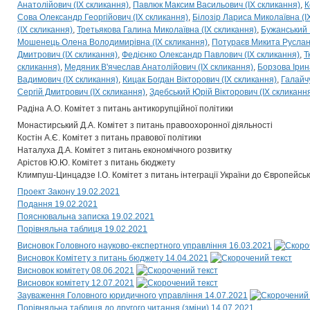
Анатолійович (IX скликання)
Павлюк Максим Васильович (IX скликання)
К
Сова Олександр Георгійович (IX скликання)
Білозір Лариса Миколаївна (I
(IX скликання)
Третьякова Галина Миколаївна (IX скликання)
Бужанський 
Мошенець Олена Володимирівна (IX скликання)
Потураєв Микита Руслано
Дмитрович (IX скликання)
Федієнко Олександр Павлович (IX скликання)
Т
скликання)
Медяник В'ячеслав Анатолійович (IX скликання)
Борзова Ірин
Вадимович (IX скликання)
Кицак Богдан Вікторович (IX скликання)
Галайчу
Сергій Дмитрович (IX скликання)
Здебський Юрій Вікторович (IX скликанн
Радіна А.О. Комітет з питань антикорупційної політики
Монастирський Д.А. Комітет з питань правоохоронної діяльності
Костін А.Є. Комітет з питань правової політики
Наталуха Д.А. Комітет з питань економічного розвитку
Арістов Ю.Ю. Комітет з питань бюджету
Климпуш-Цинцадзе І.О. Комітет з питань інтеграції України до Європейсь
Проект Закону 19.02.2021
Подання 19.02.2021
Пояснювальна записка 19.02.2021
Порівняльна таблиця 19.02.2021
Висновок Головного науково-експертного управління 16.03.2021
Висновок Комітету з питань бюджету 14.04.2021
Висновок комітету 08.06.2021
Висновок комітету 12.07.2021
Зауваження Головного юридичного управління 14.07.2021
Порівняльна таблиця до другого читання (зміни) 14.07.2021