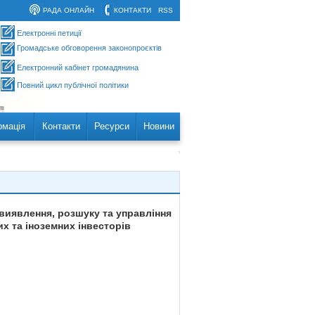
РАДА ОНЛАЙН
КОНТАКТИ
RSS
Електронні петиції
Громадське обговорення законопроєктів
Електронний кабінет громадянина
Повний цикл публічної політики
рмація
Контакти
Ресурси
Новини
 виявлення, розшуку та управління
х та іноземних інвесторів