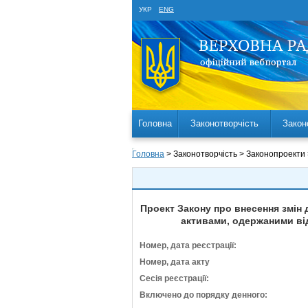
УКР
ENG
Головна
Законотворчість
Закон
Головна
> Законотворчість > Законопроекти
Проект Закону про внесення змін 
активами, одержаними від
Номер, дата реєстрації:
Номер, дата акту
Сесія реєстрації:
Включено до порядку денного: