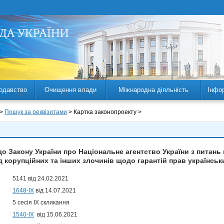
одавство
Очищення влади
Міжнародна діяльність
Інфо
 >
Пошук за реквізитами
> Картка законопроекту >
до Закону України про Національне агентство України з питань
 корупційних та інших злочинів щодо гарантій прав українськи
5141 від 24.02.2021
1648-IX
від 14.07.2021
5 сесія IX скликання
1540-ІХ
від 15.06.2021