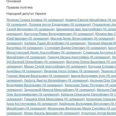
Основний
Правова політика
Народний депутат України
Янченко Галина Ігорівна (IX скликання)
Кравчук Євгенія Михайлівна (IX ск
(IX скликання)
Поляков Антон Едуардович (IX скликання)
Пушкаренко Арс
Сергій Федорович (IX скликання)
Шинкаренко Іван Анатолійович (IX склик
скликання)
Каптєлов Роман Володимирович (IX скликання)
Юнаков Іван С
Юрій Іванович (IX скликання)
Маслов Денис Вячеславович (IX скликання)
скликання)
Халімон Павло Віталійович (IX скликання)
Ткаченко Максим М
Василівна (IX скликання)
Струневич Вадим Олегович (IX скликання)
Безу
Монастирський Денис Анатолійович (IX скликання)
Славицька Антоніна К
Михайлович (IX скликання)
Гринчук Оксана Анатоліївна (IX скликання)
Ла
Зуб Валерій Олексійович (IX скликання)
Вінтоняк Олена Василівна (IX скл
скликання)
Мінько Сергій Анатолійович (IX скликання)
Богуцька Єлізавета
Андріївна (IX скликання)
Яковлєва Неллі Іллівна (IX скликання)
Тищенко М
Гузенко Максим Васильович (IX скликання)
Іванов Володимир Ілліч (IX ск
скликання)
Любота Дмитро Валерійович (IX скликання)
Арсенюк Олег Оле
Володимир Васильович (IX скликання)
Тарасенко Тарас Петрович (IX скл
скликання)
Задорожній Микола Миколайович (IX скликання)
Мельник Павл
Олег Володимирович (IX скликання)
Кабанов Олександр Євгенійович (IX 
скликання)
Гришина Юлія Миколаївна (IX скликання)
Копиленко Олександ
Анна Костянтинівна (IX скликання)
Крейденко Володимир Вікторович (IX 
Михайлович (IX скликання)
Мезенцева-Федоренко Марія Сергіївна (IX ск
скликання)
Мокан Василь Іванович (IX скликання)
Культенко Артем Валері