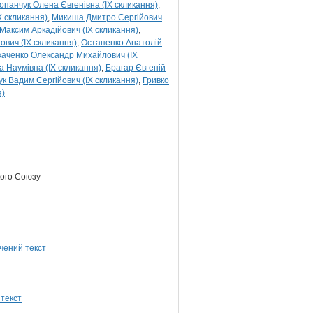
опанчук Олена Євгенівна (IX скликання)
X скликання)
Микиша Дмитро Сергійович
Максим Аркадійович (IX скликання)
вич (IX скликання)
Остапенко Анатолій
каченко Олександр Михайлович (IX
а Наумівна (IX скликання)
Брагар Євгеній
к Вадим Сергійович (IX скликання)
Гривко
я)
кого Союзу