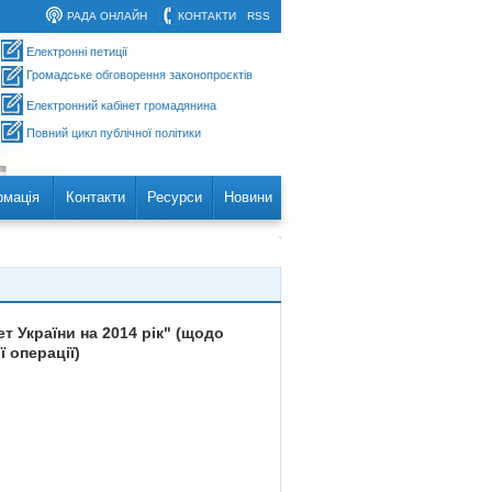
РАДА ОНЛАЙН
КОНТАКТИ
RSS
Електронні петиції
Громадське обговорення законопроєктів
Електронний кабінет громадянина
Повний цикл публічної політики
рмація
Контакти
Ресурси
Новини
 України на 2014 рік" (щодо
 операції)