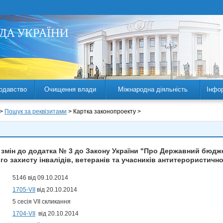
одавство
Очищення влади
Міжнародна діяльність
Інфо
 >
Пошук за реквізитами
> Картка законопроекту >
 змін до додатка № 3 до Закону України "Про Державний бюджет
го захисту інвалідів, ветеранів та учасників антитерористичної
5146 від 09.10.2014
1705-VII
від 20.10.2014
5 сесія VII скликання
1704-VII
від 20.10.2014