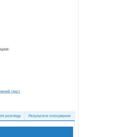
пцією
ія розгляду
Результати голосування