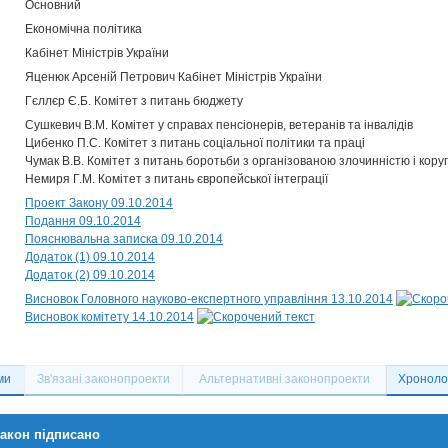
Основний
Економічна політика
Кабінет Міністрів України
Яценюк Арсеній Петрович Кабінет Міністрів України
Гєллєр Є.Б. Комітет з питань бюджету
Сушкевич В.М. Комітет у справах пенсіонерів, ветеранів та інвалідів
Цибенко П.С. Комітет з питань соціальної політики та праці
Чумак В.В. Комітет з питань боротьби з організованою злочинністю і кору
Немиря Г.М. Комітет з питань європейської інтеграції
Проект Закону 09.10.2014
Подання 09.10.2014
Пояснювальна записка 09.10.2014
Додаток (1) 09.10.2014
Додаток (2) 09.10.2014
Висновок Головного науково-експертного управління 13.10.2014
Висновок комітету 14.10.2014
ми
Зв'язані законопроекти
Альтернативні законопроекти
Хронолог
акон підписано