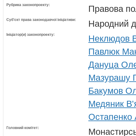
Рубрика законопроекту:
Правова по
Суб'єкт права законодавчої ініціативи:
Народний д
Ініціатор(и) законопроекту:
Неклюдов В
Павлюк Мак
Дануца Оле
Мазурашу Ге
Бакумов Ол
Медяник В'
Остапенко 
Головний комітет:
Монастирськ