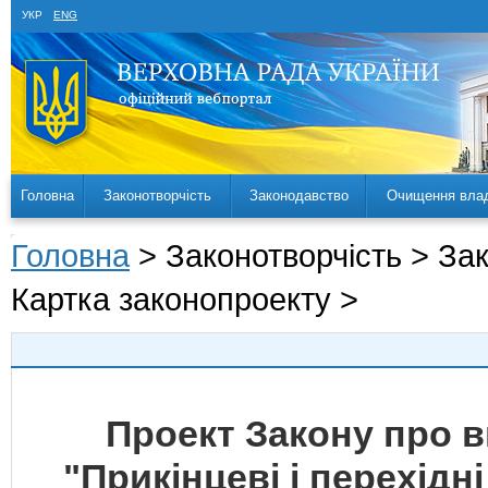
УКР
ENG
Головна
Законотворчість
Законодавство
Очищення вла
Головна
> Законотворчість > За
Картка законопроекту >
Проект Закону про вн
"Прикінцеві і перехідн