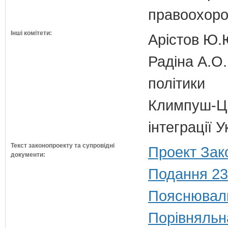
правоохоро
Інші комітети:
Арістов Ю.
Радіна А.О.
політики
Климпуш-Ци
інтеграції 
Текст законопроекту та супровідні
Проект Зак
документи:
Подання 23
Пояснюваль
Порівняльн