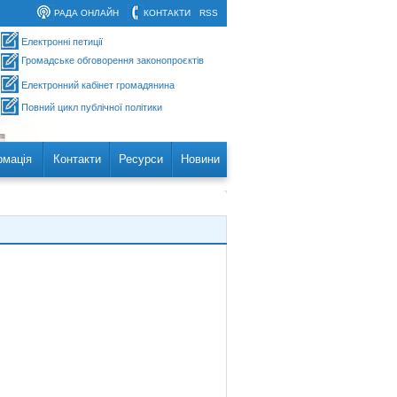
РАДА ОНЛАЙН
КОНТАКТИ
RSS
Електронні петиції
Громадське обговорення законопроєктів
Електронний кабінет громадянина
Повний цикл публічної політики
рмація
Контакти
Ресурси
Новини