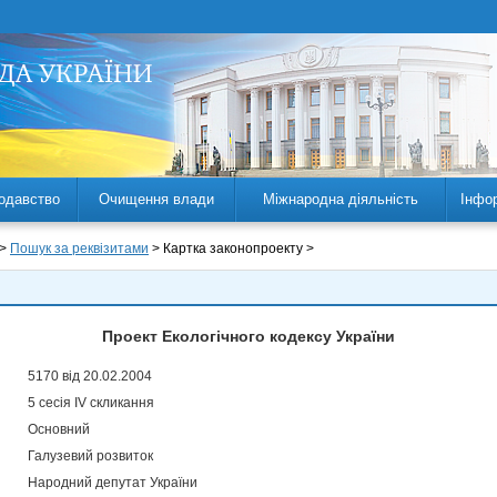
одавство
Очищення влади
Міжнародна діяльність
Інфо
 >
Пошук за реквізитами
> Картка законопроекту >
Проект Екологічного кодексу України
5170 від 20.02.2004
5 сесія IV скликання
Основний
Галузевий розвиток
Народний депутат України