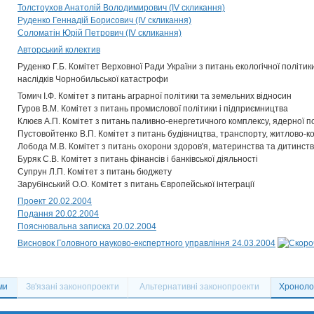
Толстоухов Анатолій Володимирович (IV скликання)
Руденко Геннадій Борисович (IV скликання)
Соломатін Юрій Петрович (IV скликання)
Авторський колектив
Руденко Г.Б. Комітет Верховної Ради України з питань екологічної політик
наслідків Чорнобильської катастрофи
Томич І.Ф. Комітет з питань аграрної політики та земельних відносин
Гуров В.М. Комітет з питань промислової політики і підприємництва
Клюєв А.П. Комітет з питань паливно-енергетичного комплексу, ядерної п
Пустовойтенко В.П. Комітет з питань будівництва, транспорту, житлово-ко
Лобода М.В. Комітет з питань охорони здоров'я, материнства та дитинст
Буряк С.В. Комітет з питань фінансів і банківської діяльності
Супрун Л.П. Комітет з питань бюджету
Зарубінський О.О. Комітет з питань Європейської інтеграції
Проект 20.02.2004
Подання 20.02.2004
Пояснювальна записка 20.02.2004
Висновок Головного науково-експертного управління 24.03.2004
ми
Зв'язані законопроекти
Альтернативні законопроекти
Хронолог