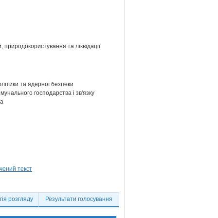
и, природокористування та ліквідації
олітики та ядерної безпеки
мунального господарства і зв'язку
ва
ія розгляду
Результати голосування