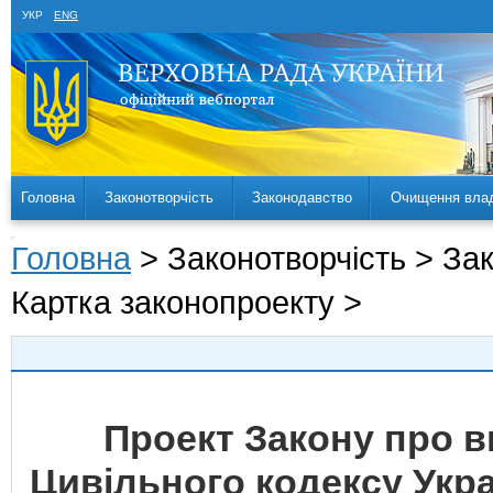
УКР
ENG
Головна
Законотворчість
Законодавство
Очищення вла
Головна
> Законотворчість > За
Картка законопроекту >
Проект Закону про вн
Цивільного кодексу Укра