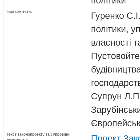
політики
Інші комітети:
Гуренко С.І
політики, 
власності т
Пустовойтен
будівництв
господарств
Супрун Л.П
Зарубінськи
Європейсько
Текст законопроекту та супровідні
Проект Зак